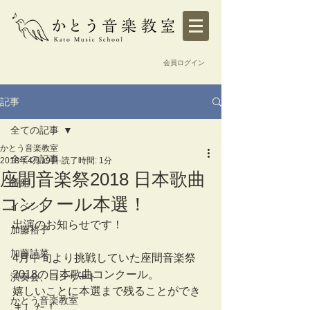
会員ログイン
記事
全ての記事
かとう音楽教室
全ての記事
2018年4月19日
読了時間: 1分
座間音楽祭2018 日本歌曲
番組
コンクール本選！
イベント
出演のお知らせです！
加藤裕子
加藤詩菜
4月中旬より挑戦していた座間音楽祭
2018の日本歌曲コンクール。
演奏会、コンサート
嬉しいことに本選まで残ることができ
かとう音楽教室
ました！