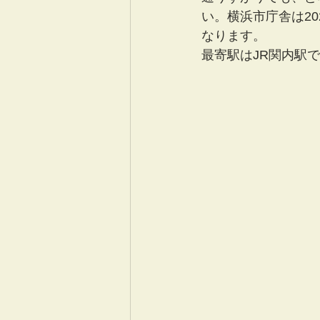
い。
横浜市庁舎は2
なります。
最寄駅はJR関内駅