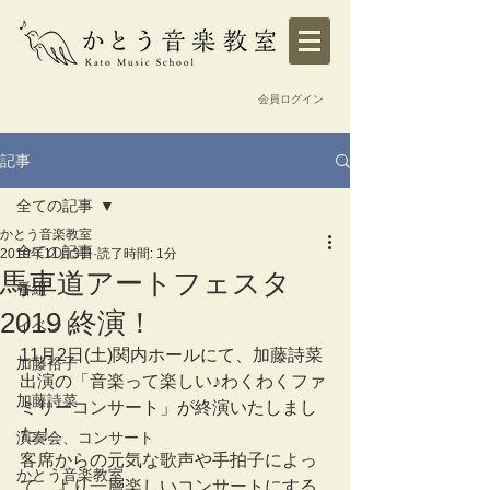
会員ログイン
記事
全ての記事
かとう音楽教室
全ての記事
2019年11月3日
読了時間: 1分
馬車道アートフェスタ
番組
2019 終演！
イベント
11月2日(土)関内ホールにて、加藤詩菜
加藤裕子
出演の「音楽って楽しい♪わくわくファ
加藤詩菜
ミリーコンサート」が終演いたしまし
た！
演奏会、コンサート
客席からの元気な歌声や手拍子によっ
かとう音楽教室
て、より一層楽しいコンサートにする